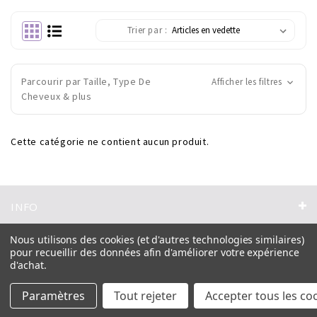
Trier par :
Parcourir par Taille, Type De
Afficher les filtres
Cheveux & plus
Cette catégorie ne contient aucun produit.
INFO
PARCOURIR
Nous utilisons des cookies (et d'autres technologies similaires)
pour recueillir des données afin d'améliorer votre expérience
d'achat.
Special Offer
Nouveaux Produits
Tresses
Postiches
Paramètres
Tout rejeter
Accepter tous les co
Tissages
Perruques
Accessoires
Marques