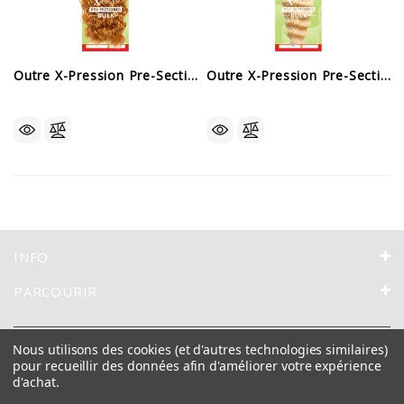
Outre X-Pression Pre-Sectioned - Dominican Curl Bulk
Outre X-Pression Pre-Sectioned - Boho Deep Bulk
INFO
PARCOURIR
Nous utilisons des cookies (et d'autres technologies similaires)
Special Offer
Nouveaux Produits
Tresses
Postiches
pour recueillir des données afin d'améliorer votre expérience
d'achat.
Tissages
Perruques
Accessoires
Marques
Contactez Nous